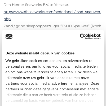
Den Herder Seaworks B.V. te Yerseke.
http://www.dhseaworks.com/nederlands/tshd_spauwer.
php
Zand / grind sleephopperzuiger “TSHD Spauwer” (lxbxh
142x21x53m)
Deze kan tot een diepte van 65meter zand en grind
opzuigen en sorteren.
Deze website maakt gebruik van cookies
Heeft een laad ruimte van 7.453.m3 ca. 13.060ton.
We gebruiken cookies om content en advertenties te
Losinstallatie verrijdbare kraan en transportbaan welke
personaliseren, om functies voor social media te bieden
tot op 50 meter afstand grind kan lossen.
en om ons websiteverkeer te analyseren. Ook delen we
informatie over uw gebruik van onze site met onze
Engineering van de elektrische installatie:
partners voor social media, adverteren en analyse. Deze
Hoofdverdelers 690VAC bakboord en stuurboord.
partners kunnen deze gegevens combineren met andere
Elk gevoed door een As generator 4000kW en een
informatie die u aan ze heeft verstrekt of die ze hebben
verzameld op basis van uw gebruik van hun services.
auxiliary generator van 350kW.