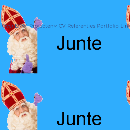
e
Over EIPM
Projecten
CV
Referenties
Portfolio
Lin